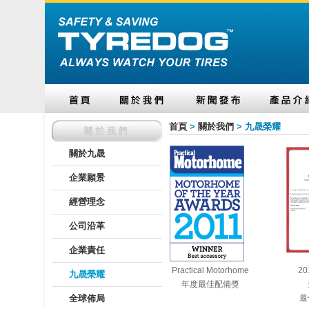
首頁
>
關於我們
> 九晟榮耀
關於九晟
企業願景
經營理念
公司沿革
企業責任
Practical Motorhome
20
九晟榮耀
年度最佳配備獎
全球佈局
最