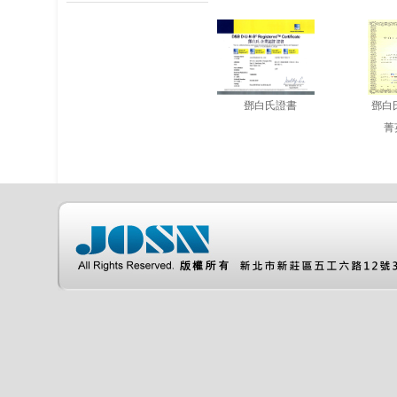
鄧白氏證書
鄧白
菁